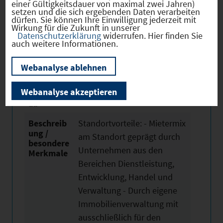
einer Gültigkeitsdauer von maximal zwei Jahren)
Nutzfläch
42.000 m²
setzen und die sich ergebenden Daten verarbeiten
dürfen. Sie können Ihre Einwilligung jederzeit mit
e
Wirkung für die Zukunft in unserer
Datenschutzerklärung
widerrufen. Hier finden Sie
Mietpreiss
14,9 - 16,9 € /m²
auch weitere Informationen.
panne
Vergabear
Vermietung
Webanalyse ablehnen
t
Webanalyse akzeptieren
Verfügbar
01.02.2026
ab
Beschreib
Standortvorteile: - Mietermix
ung /
am Standort geprägt durch
besondere
Unternehmen aus den
Merkmale
Bereichen Dienstleistung,
Entwicklung, Handel und
Verwaltung - Durch eigene
Immobilienverwaltung mit
ausschließlich für den