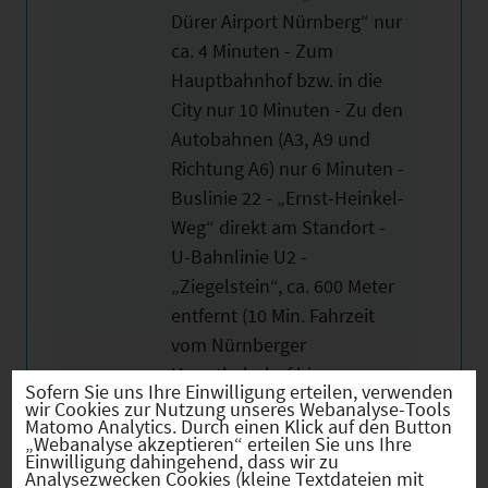
Dürer Airport Nürnberg“ nur
ca. 4 Minuten - Zum
Hauptbahnhof bzw. in die
City nur 10 Minuten - Zu den
Autobahnen (A3, A9 und
Richtung A6) nur 6 Minuten -
Buslinie 22 - „Ernst-Heinkel-
Weg“ direkt am Standort -
U-Bahnlinie U2 -
„Ziegelstein“, ca. 600 Meter
entfernt (10 Min. Fahrzeit
vom Nürnberger
Hauptbahnhof bis
Sofern Sie uns Ihre Einwilligung erteilen, verwenden
„Ziegelstein“)
wir Cookies zur Nutzung unseres Webanalyse-Tools
Matomo Analytics. Durch einen Klick auf den Button
„Webanalyse akzeptieren“ erteilen Sie uns Ihre
Einwilligung dahingehend, dass wir zu
Teilbar ab
275 m²
Analysezwecken Cookies (kleine Textdateien mit