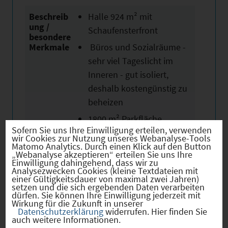
Beschreib
Halle 924 m² mit
ung /
Schaufensterfront
besondere
Merkmale
Büros und Sozialräume -
sehr viel Tageslicht im
Inneren - gut isoliert,
deshalb kostengünstig zu
beheizen
1800 m² Parkfläche
Sofern Sie uns Ihre Einwilligung erteilen, verwenden
wir Cookies zur Nutzung unseres Webanalyse-Tools
Matomo Analytics. Durch einen Klick auf den Button
„Webanalyse akzeptieren“ erteilen Sie uns Ihre
Einwilligung dahingehend, dass wir zu
Analysezwecken Cookies (kleine Textdateien mit
einer Gültigkeitsdauer von maximal zwei Jahren)
Wir weisen ausdrücklich darauf hin, dass
setzen und die sich ergebenden Daten verarbeiten
dürfen. Sie können Ihre Einwilligung jederzeit mit
vorstehende Informationen auf den Angaben des
Wirkung für die Zukunft in unserer
Datenschutzerklärung
widerrufen. Hier finden Sie
Anbieters beruhen und von uns nicht auf
auch weitere Informationen.
Plausibilität, Vollständigkeit und Richtigkeit