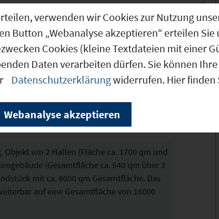
g erteilen, verwenden wir Cookies zur Nutzung u
den Button „Webanalyse akzeptieren“ erteilen Sie 
ogistik, Hallenfläche / Produktion
ezwecken Cookies (kleine Textdateien mit einer G
al im Industriegebiet Gersthofen mit direkter
benden Daten verarbeiten dürfen. Sie können Ihre 
 B2/B17.
er
Datenschutzerklärung
widerrufen. Hier finden
Webanalyse akzeptieren
.g. Objekt um 2 Hallen (Fläche ca. 1700 qm und
Bürogebäude (Gesamtfläche ca. 640 qm über 3
undstück mit ca. 8000 qm Gesamtfläche. Das
rweiterbar auf eine Gesamtfläche von 16000