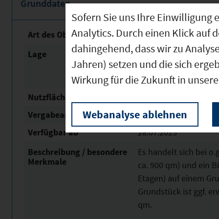
Grunddaten
Sofern Sie uns Ihre Einwilligun
Analytics. Durch einen Klick auf 
Art des Objektes
Büroflächen, Lager / L
dahingehend, dass wir zu Analys
Lage
Das Objekt liegt zentr
Jahren) setzen und die sich erge
Anbindung an A8 und
Wirkung für die Zukunft in unser
Nutzfläche
7.600 m²
Webanalyse ablehnen
Vergabeart
Vermietung
Verfügbar ab
28.07.2025
Beschreibung / besondere
Es handelt sich bei o
Merkmale
ca. 900 qm) und ein 
Etagen) auf einem Gr
Grundstück ist ggf. e
qm.