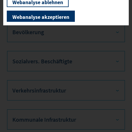
Webanalyse ablehnen
Firmenstandorte
Webanalyse akzeptieren
Bevölkerung
Sozialvers. Beschäftigte
Verkehrsinfrastruktur
Kommunale Infrastruktur