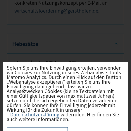
konkreten Nutzungskonzept per E-Mail an
wirtschaftsfoerderung@gersthofen.de
.
Hebesätze
Gewerbest
2024
360
Sofern Sie uns Ihre Einwilligung erteilen, verwenden
euerhebes
wir Cookies zur Nutzung unseres Webanalyse-Tools
atz
Matomo Analytics. Durch einen Klick auf den Button
„Webanalyse akzeptieren“ erteilen Sie uns Ihre
Hebesatz
2024
310
Einwilligung dahingehend, dass wir zu
der
Analysezwecken Cookies (kleine Textdateien mit
einer Gültigkeitsdauer von maximal zwei Jahren)
Grundsteu
setzen und die sich ergebenden Daten verarbeiten
er B
dürfen. Sie können Ihre Einwilligung jederzeit mit
Wirkung für die Zukunft in unserer
Datenschutzerklärung
widerrufen. Hier finden Sie
auch weitere Informationen.