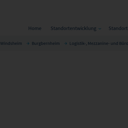
Home
Standortentwicklung
Standor
d Windsheim
Burgbernheim
Logistik-, Mezzanine- und Bür