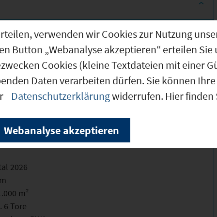
g erteilen, verwenden wir Cookies zur Nutzung u
den Button „Webanalyse akzeptieren“ erteilen Sie 
ezwecken Cookies (kleine Textdateien mit einer G
benden Daten verarbeiten dürfen. Sie können Ihre 
er
Datenschutzerklärung
widerrufen. Hier finden
werbeimmobilie
Webanalyse akzeptieren
 Logistik-, Mezzanine- und Büroflächen
tal 2026
 m
1.000 m²
 6 Tore