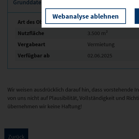
Grunddaten
Webanalyse ablehnen
Art des Objektes
Sonstige gewerbliche
Nutzfläche
3.500 m²
Vergabeart
Vermietung
Verfügbar ab
02.06.2025
Wir weisen ausdrücklich darauf hin, dass vorstehende 
von uns nicht auf Plausibilität, Vollständigkeit und Ric
übernehmen wir keine Haftung!