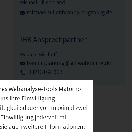
Michael Hillenbrand
michael.hillenbrand@augsburg.de
IHK Ansprechpartner
Melanie Bischoff
bauleitplanung@schwaben.ihk.de
08213162-363
nseres Webanalyse-Tools Matomo
uns Ihre Einwilligung
ültigkeitsdauer von maximal zwei
Einwilligung jederzeit mit
 Sie auch weitere Informationen.