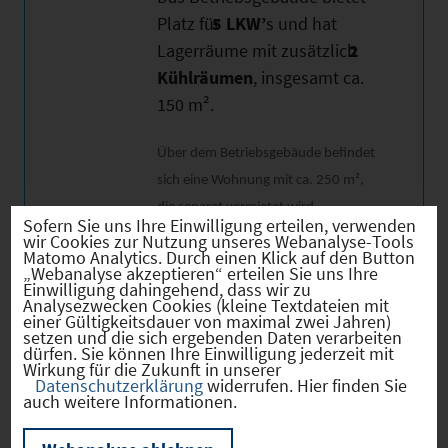
Platz für
5 LKW’
s und hat
Lagerräume mit zusätzlich
2
Kühlräumen
, insgesamt ca.
150 m².
Über dem Betriebsgebäude befindet
sich eine Wohnung mit ca. 250 m²,
die separat vermietet wird.
Sofern Sie uns Ihre Einwilligung erteilen, verwenden
wir Cookies zur Nutzung unseres Webanalyse-Tools
Matomo Analytics. Durch einen Klick auf den Button
Kontakt:
„Webanalyse akzeptieren“ erteilen Sie uns Ihre
Helmut Schröpfer Tel.
Einwilligung dahingehend, dass wir zu
Analysezwecken Cookies (kleine Textdateien mit
0151/55020437
einer Gültigkeitsdauer von maximal zwei Jahren)
setzen und die sich ergebenden Daten verarbeiten
dürfen. Sie können Ihre Einwilligung jederzeit mit
Wirkung für die Zukunft in unserer
Datenschutzerklärung
widerrufen. Hier finden Sie
auch weitere Informationen.