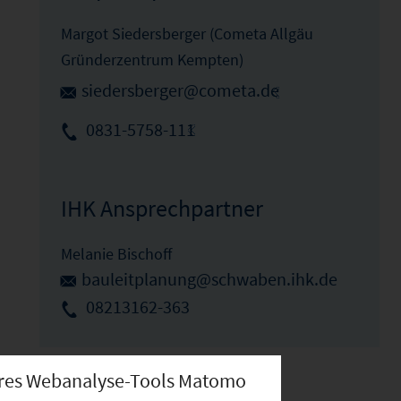
Margot Siedersberger (Cometa Allgäu
Gründerzentrum Kempten)
siedersberger@cometa.de
0831-5758-111
IHK Ansprechpartner
Melanie Bischoff
bauleitplanung@schwaben.ihk.de
08213162-363
nseres Webanalyse-Tools Matomo