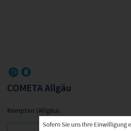
COMETA Allgäu
Kempten (Allgäu)
Sofern Sie uns Ihre Einwilligun