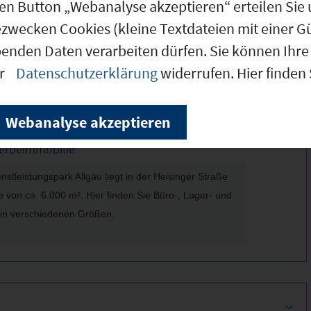
den Button „Webanalyse akzeptieren“ erteilen Sie 
ezwecken Cookies (kleine Textdateien mit einer G
benden Daten verarbeiten dürfen. Sie können Ihre 
tion, Büroflächen
er
Datenschutzerklärung
widerrufen. Hier finden
Webanalyse akzeptieren
werbeimmobilie
stleistungspark Allgäu liegt in der Heisinger Straße
 von ca. 6.000 m². Hier finden Sie Büro-, Lager- und
 in verschiedenen Größen.