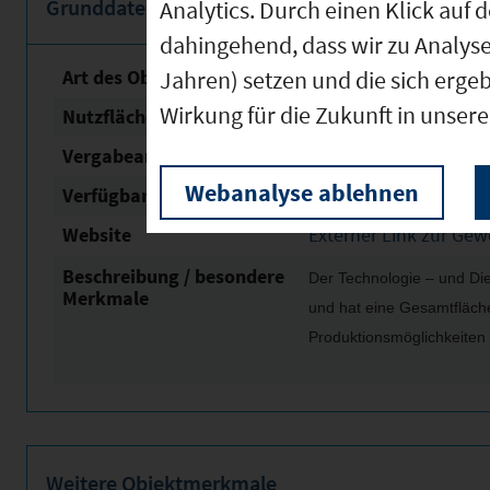
Grunddaten
Analytics. Durch einen Klick auf 
dahingehend, dass wir zu Analys
Art des Objektes
Jahren) setzen und die sich erge
Hallenfläche / Produk
Wirkung für die Zukunft in unser
Nutzfläche
6.000 m²
Vergabeart
Vermietung
Webanalyse ablehnen
Verfügbar ab
16.07.2024
Website
Externer Link zur Ge
Beschreibung / besondere
Der Technologie – und Dien
Merkmale
und hat eine Gesamtfläche
Produktionsmöglichkeiten
Weitere Objektmerkmale