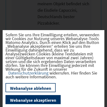
meinem Objekt befindet sich
die Eisdiele Capuccini,
Deutschlands bester
Pizzabäcker.
Sofern Sie uns Ihre Einwilligung erteilen, verwenden
Nutzfläch
170 m²
wir Cookies zur Nutzung unseres Webanalyse-Tools
e
Matomo Analytics. Durch einen Klick auf den Button
„Webanalyse akzeptieren“ erteilen Sie uns Ihre
Einwilligung dahingehend, dass wir zu
Vergabear
Vermietung
Analysezwecken Cookies (kleine Textdateien mit
t
einer Gültigkeitsdauer von maximal zwei Jahren)
setzen und die sich ergebenden Daten verarbeiten
Verfügbar
24.09.2025
dürfen. Sie können Ihre Einwilligung jederzeit mit
ab
Wirkung für die Zukunft in unserer
Datenschutzerklärung
widerrufen. Hier finden Sie
auch weitere Informationen.
Beschreib
Vermiete Ladengeschäft mit
ung /
ca. 170 qm sowie
besondere
Webanalyse ablehnen
Nebenräume von ca. 30 qm
Merkmale
in 94474 Vilshofen,
Webanalyse akzeptieren
Stadtplatz 2. Das Objekt ist