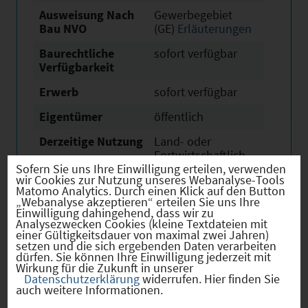
Ausweisung Nach
Gewerbegebiet
Bau NVO
(GE)
Erläuterungen
Baurechtliche
sofort verfügbar
Verfügbarkeit
Erwerb
sofort verfügbar
Eigentümer
öffentlich
Derzeitige Nutzung
Land- oder
Fortwirtschaftlich
Sofern Sie uns Ihre Einwilligung erteilen, verwenden
wir Cookies zur Nutzung unseres Webanalyse-Tools
Matomo Analytics. Durch einen Klick auf den Button
„Webanalyse akzeptieren“ erteilen Sie uns Ihre
Einwilligung dahingehend, dass wir zu
Analysezwecken Cookies (kleine Textdateien mit
Verkehr
einer Gültigkeitsdauer von maximal zwei Jahren)
setzen und die sich ergebenden Daten verarbeiten
dürfen. Sie können Ihre Einwilligung jederzeit mit
Wirkung für die Zukunft in unserer
Datenschutzerklärung
widerrufen. Hier finden Sie
auch weitere Informationen.
Infrastruktur