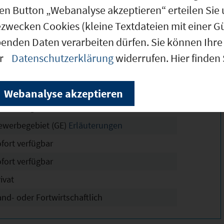
den Button „Webanalyse akzeptieren“ erteilen Sie 
ezwecken Cookies (kleine Textdateien mit einer G
.792 m²
benden Daten verarbeiten dürfen. Sie können Ihre 
.792 m²
er
Datenschutzerklärung
widerrufen. Hier finden
erbegebiet West STE 3
n Vorbereitung
Webanalyse akzeptieren
ollständig erschlossen
ewerbegebiet (GE)
Erläuterungen
ofort verfügbar
ofort verfügbar
ivat
and- oder Fortwirtschaftlich