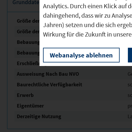
Grunddaten
Analytics. Durch einen Klick auf 
dahingehend, dass wir zu Analys
Größe der unbebauten Fläche
1
Jahren) setzen und die sich erge
Größe der Fläche mit Baurecht
1
Wirkung für die Zukunft in unser
Bebauungsplan Nr. / Name
Gew
Bebauungsplan Status
i
Webanalyse ablehnen
Erschließung
v
Ausweisung Nach Bau NVO
G
Baurechtliche Verfügbarkeit
s
Erwerb
s
Eigentümer
pr
Derzeitige Nutzung
L