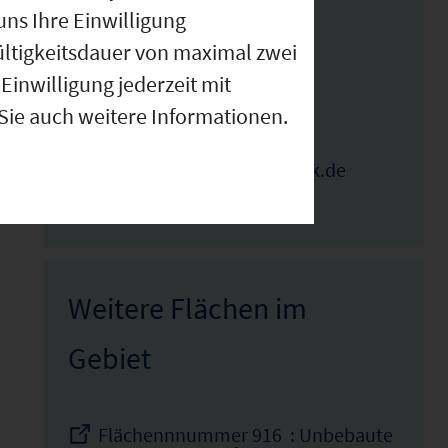
09573-41-14
uns Ihre Einwilligung
ültigkeitsdauer von maximal zwei
Einwilligung jederzeit mit
IHK Ansprechpartner
 Sie auch weitere Informationen.
Sabine Ebensperger
ebensperger@bayreuth.ihk.de
0921886105
Weitere Flächen im
Gebiet
Flächennnummer 916 : Unbebaute