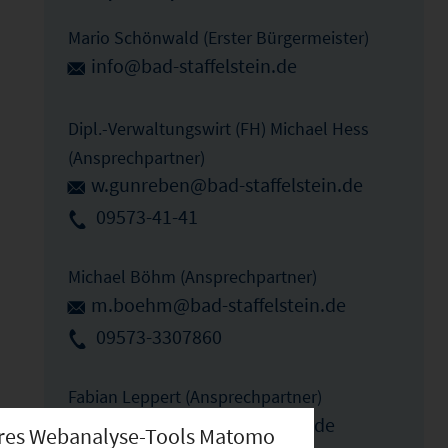
Mario Schönwald (Erster Bürgermeister)
info@bad-staffelstein.de
Dipl.-Verwaltungswirt (FH) Michael Hess
(Ansprechpartner)
w.gunreben@bad-staffelstein.de
09573-41-41
Michael Böhm (Ansprechpartner)
m.boehm@bad-staffelstein.de
09573-3307860
Fabian Leppert (Ansprechpartner)
f.leppert@bad-staffelstein.de
nseres Webanalyse-Tools Matomo