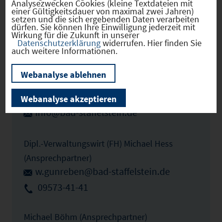
Analysezwecken Cookies (kleine Textdateien mit
einer Gültigkeitsdauer von maximal zwei Jahren)
setzen und die sich ergebenden Daten verarbeiten
dürfen. Sie können Ihre Einwilligung jederzeit mit
Zum Profil
Wirkung für die Zukunft in unserer
Datenschutzerklärung
widerrufen. Hier finden Sie
auch weitere Informationen.
Ansprechpartner vor Ort
Webanalyse ablehnen
Mario Schönwald (Erster Bürgermeister)
Webanalyse akzeptieren
info@bad-staffelstein.de
Dipl.-Verwaltungswirt (FH) Michael Hess
(Ansprechpartner)
w.gunreben@bad-staffelstein.de
09573-41-41
Michael Böhm (Ansprechpartner)