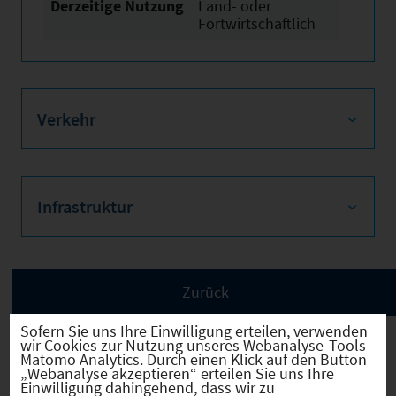
Derzeitige Nutzung
Land- oder
Fortwirtschaftlich
Verkehr
Infrastruktur
Sofern Sie uns Ihre Einwilligung erteilen, verwenden
wir Cookies zur Nutzung unseres Webanalyse-Tools
Matomo Analytics. Durch einen Klick auf den Button
„Webanalyse akzeptieren“ erteilen Sie uns Ihre
Einwilligung dahingehend, dass wir zu
Bad Staffelstein
(09478165)