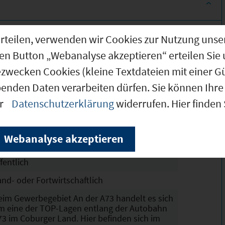
3.000 m²
g erteilen, verwenden wir Cookies zur Nutzung u
3.000 m²
den Button „Webanalyse akzeptieren“ erteilen Sie 
ezwecken Cookies (kleine Textdateien mit einer G
chtskräftig
benden Daten verarbeiten dürfen. Sie können Ihre 
eilweise erschlossen
er
Datenschutzerklärung
widerrufen. Hier finden
ewerbegebiet (GE)
Erläuterungen
rzfristig verfügbar
Webanalyse akzeptieren
ofort verfügbar
fentlich
and- oder Fortwirtschaftlich
eim Gewerbegebiet An der A73 handelt es sich
m eine der TOP-Lagen entlang der Autobahn
73 im Coburger Land. Hier befinden sich im