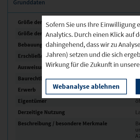
Grunddaten
Größe der unbebauten Fläche
2
Sofern Sie uns Ihre Einwilligun
Größe der Fläche mit Baurecht
2
Analytics. Durch einen Klick auf 
dahingehend, dass wir zu Analys
Bebauungsplan Status
re
Jahren) setzen und die sich erge
Erschließung
t
Wirkung für die Zukunft in unser
Ausweisung Nach Bau NVO
G
Baurechtliche Verfügbarkeit
ku
Webanalyse ablehnen
Erwerb
s
Eigentümer
öf
Derzeitige Nutzung
L
Beschreibung / besondere Merkmale
B
u
A