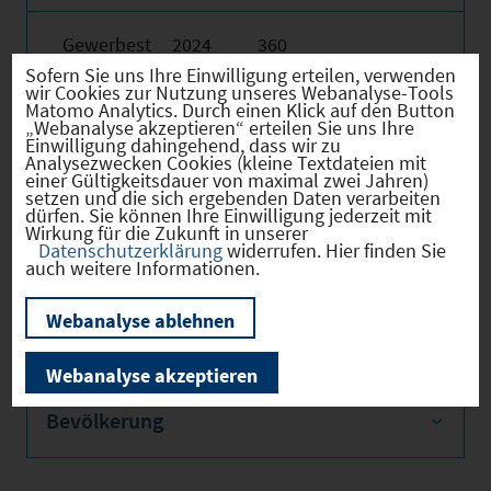
Gewerbest
2024
360
euerhebes
Sofern Sie uns Ihre Einwilligung erteilen, verwenden
atz
wir Cookies zur Nutzung unseres Webanalyse-Tools
Matomo Analytics. Durch einen Klick auf den Button
Hebesatz
2024
380
„Webanalyse akzeptieren“ erteilen Sie uns Ihre
Einwilligung dahingehend, dass wir zu
der
Analysezwecken Cookies (kleine Textdateien mit
Grundsteu
einer Gültigkeitsdauer von maximal zwei Jahren)
er B
setzen und die sich ergebenden Daten verarbeiten
dürfen. Sie können Ihre Einwilligung jederzeit mit
Wirkung für die Zukunft in unserer
Datenschutzerklärung
widerrufen. Hier finden Sie
auch weitere Informationen.
Firmenstandorte
Webanalyse ablehnen
Webanalyse akzeptieren
Bevölkerung