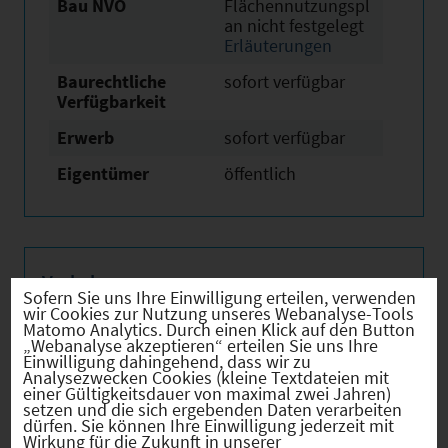
Bau NVO
Flächennutzungspl
an nicht festgelegt
Erläuterungen
Baurechtliche
sofort verfügbar
Verfügbarkeit
Erwerb
sofort verfügbar
Eigentümer
öffentlich
Verkehr
Sofern Sie uns Ihre Einwilligung erteilen, verwenden
wir Cookies zur Nutzung unseres Webanalyse-Tools
Matomo Analytics. Durch einen Klick auf den Button
„Webanalyse akzeptieren“ erteilen Sie uns Ihre
Einwilligung dahingehend, dass wir zu
Analysezwecken Cookies (kleine Textdateien mit
Infrastruktur
einer Gültigkeitsdauer von maximal zwei Jahren)
setzen und die sich ergebenden Daten verarbeiten
dürfen. Sie können Ihre Einwilligung jederzeit mit
Wirkung für die Zukunft in unserer