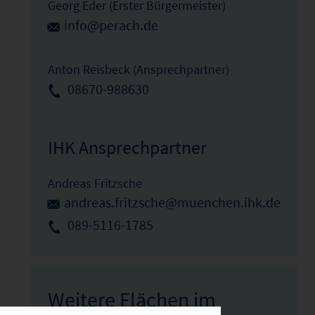
Georg Eder (Erster Bürgermeister)
info@perach.de
Anton Reisbeck (Ansprechpartner)
08670-988630
IHK Ansprechpartner
Andreas Fritzsche
andreas.fritzsche@muenchen.ihk.de
089-5116-1785
Weitere Flächen im