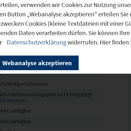
g erteilen, verwenden wir Cookies zur Nutzung u
den Button „Webanalyse akzeptieren“ erteilen Sie 
.110 m²
ezwecken Cookies (kleine Textdateien mit einer G
.110 m²
benden Daten verarbeiten dürfen. Sie können Ihre 
er
Datenschutzerklärung
widerrufen. Hier finden
 Perach - östlich des Friedhofes
hne Angabe
Webanalyse akzeptieren
4
7
ollständig erschlossen
ach Flächennutzungsplan nicht festgelegt
rläuterungen
ofort verfügbar
ofort verfügbar