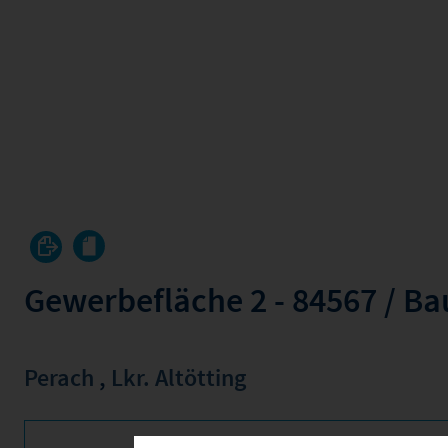
Gewerbefläche 2 - 84567 / Ba
Perach
,
Lkr. Altötting