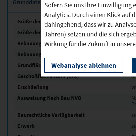
Grunddaten
Sofern Sie uns Ihre Einwilligun
Analytics. Durch einen Klick auf 
Größe der unbebauten Fläche
1
dahingehend, dass wir zu Analys
Größe der Fläche mit Baurecht
1
Jahren) setzen und die sich erge
Wirkung für die Zukunft in unser
Bebauungsplan Nr. / Name
10 /
Bebauungsplan Status
o
Webanalyse ablehnen
Grundflächen­zahl (GRZ)
0,
Geschoßflächen­zahl (GFZ)
0,
Erschließung
v
Ausweisung Nach Bau NVO
N
E
Baurechtliche Verfügbarkeit
s
Erwerb
s