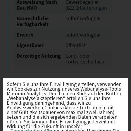
Ausweisung Nach
Gewerbegebiet
Bau NVO
(GE)
Erläuterungen
Baurechtliche
sofort verfügbar
Verfügbarkeit
Erwerb
sofort verfügbar
Eigentümer
öffentlich
Derzeitige Nutzung
Land- oder
Fortwirtschaftlich
Sofern Sie uns Ihre Einwilligung erteilen, verwenden
wir Cookies zur Nutzung unseres Webanalyse-Tools
Verkehr
Matomo Analytics. Durch einen Klick auf den Button
„Webanalyse akzeptieren“ erteilen Sie uns Ihre
Einwilligung dahingehend, dass wir zu
Analysezwecken Cookies (kleine Textdateien mit
einer Gültigkeitsdauer von maximal zwei Jahren)
setzen und die sich ergebenden Daten verarbeiten
dürfen. Sie können Ihre Einwilligung jederzeit mit
Infrastruktur
Wirkung für die Zukunft in unserer
Datenschutzerklärung
widerrufen. Hier finden Sie