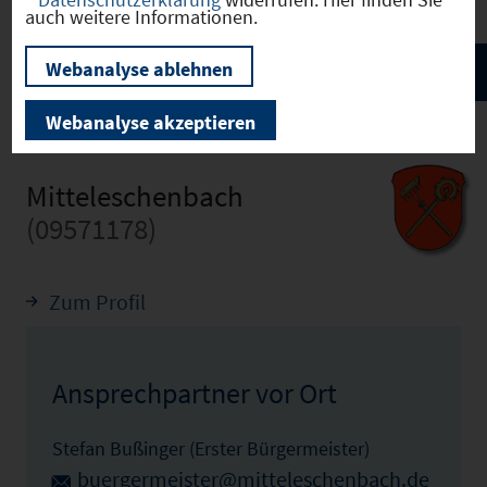
auch weitere Informationen.
Webanalyse ablehnen
Webanalyse akzeptieren
Mitteleschenbach
(09571178)
Zum Profil
Ansprechpartner vor Ort
Stefan Bußinger (Erster Bürgermeister)
buergermeister@mitteleschenbach.de