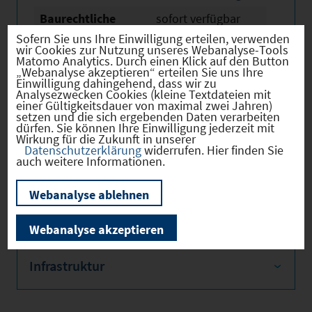
Baurechtliche
sofort verfügbar
Verfügbarkeit
Sofern Sie uns Ihre Einwilligung erteilen, verwenden
wir Cookies zur Nutzung unseres Webanalyse-Tools
Erwerb
sofort verfügbar
Matomo Analytics. Durch einen Klick auf den Button
„Webanalyse akzeptieren“ erteilen Sie uns Ihre
Eigentümer
öffentlich
Einwilligung dahingehend, dass wir zu
Analysezwecken Cookies (kleine Textdateien mit
einer Gültigkeitsdauer von maximal zwei Jahren)
Derzeitige Nutzung
Land- oder
setzen und die sich ergebenden Daten verarbeiten
Fortwirtschaftlich
dürfen. Sie können Ihre Einwilligung jederzeit mit
Wirkung für die Zukunft in unserer
Datenschutzerklärung
widerrufen. Hier finden Sie
auch weitere Informationen.
Webanalyse ablehnen
Verkehr
Webanalyse akzeptieren
Infrastruktur