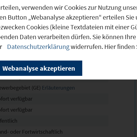
g erteilen, verwenden wir Cookies zur Nutzung u
den Button „Webanalyse akzeptieren“ erteilen Sie 
0.322 m²
ezwecken Cookies (kleine Textdateien mit einer G
0.322 m²
benden Daten verarbeiten dürfen. Sie können Ihre 
0.322 m²
er
Datenschutzerklärung
widerrufen. Hier finden
GI Fürhaupten-Nord
chtskräftig
Webanalyse akzeptieren
ollständig erschlossen
ewerbegebiet (GE)
Erläuterungen
ofort verfügbar
ofort verfügbar
fentlich
and- oder Fortwirtschaftlich