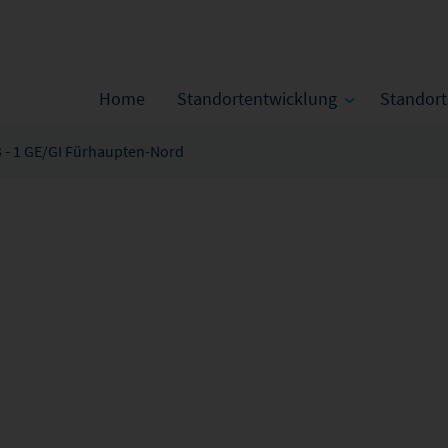
Home
Standortentwicklung
Standor
3 - 1 GE/GI Fürhaupten-Nord