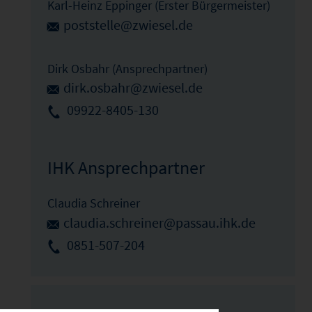
Karl-Heinz Eppinger (Erster Bürgermeister)
poststelle@zwiesel.de
Dirk Osbahr (Ansprechpartner)
dirk.osbahr@zwiesel.de
09922-8405-130
IHK Ansprechpartner
Claudia Schreiner
claudia.schreiner@passau.ihk.de
0851-507-204