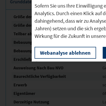
Grunddaten
Sofern Sie uns Ihre Einwilligun
Analytics. Durch einen Klick auf 
Größe der unbebauten Fläche
1
dahingehend, dass wir zu Analys
Größe der Fläche mit Baurecht
1
Jahren) setzen und die sich erge
Teilbar ab
1
Wirkung für die Zukunft in unser
Bebauungsplan Nr. / Name
GE/
Bebauungsplan Status
re
Webanalyse ablehnen
Erschließung
v
Ausweisung Nach Bau NVO
G
Baurechtliche Verfügbarkeit
s
Erwerb
s
Eigentümer
öf
Derzeitige Nutzung
L