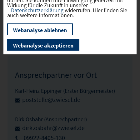
dürfen. Sie können Ihre Einwilligung jederzeit mit
Wirkung für die Zukunft in unserer
Datenschutzerklärung
widerrufen. Hier finden Sie
auch weitere Informationen.
Zwiesel
(09276148)
Webanalyse ablehnen
Webanalyse akzeptieren
Zum Profil
Ansprechpartner vor Ort
Karl-Heinz Eppinger (Erster Bürgermeister)
poststelle@zwiesel.de
Dirk Osbahr (Ansprechpartner)
dirk.osbahr@zwiesel.de
09922-8405-130