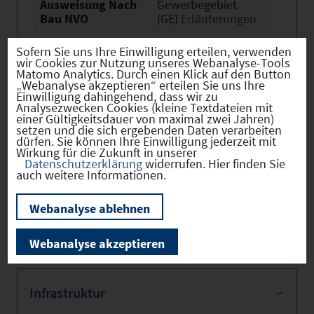
Ausweisung Nach
Gewerbegebiet
Bau NVO
(GE)
Erläuterungen
Baurechtliche
sofort verfügbar
Sofern Sie uns Ihre Einwilligung erteilen, verwenden
Verfügbarkeit
wir Cookies zur Nutzung unseres Webanalyse-Tools
Matomo Analytics. Durch einen Klick auf den Button
Erwerb
sofort verfügbar
„Webanalyse akzeptieren“ erteilen Sie uns Ihre
Einwilligung dahingehend, dass wir zu
Analysezwecken Cookies (kleine Textdateien mit
Eigentümer
öffentlich
einer Gültigkeitsdauer von maximal zwei Jahren)
setzen und die sich ergebenden Daten verarbeiten
Derzeitige Nutzung
Land- oder
dürfen. Sie können Ihre Einwilligung jederzeit mit
Fortwirtschaftlich
Wirkung für die Zukunft in unserer
Datenschutzerklärung
widerrufen. Hier finden Sie
auch weitere Informationen.
Webanalyse ablehnen
Verkehr
Webanalyse akzeptieren
Infrastruktur