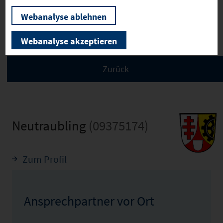
Webanalyse ablehnen
Bilder
Webanalyse akzeptieren
Neutraubling
(09375174)
Zum Profil
Ansprechpartner vor Ort