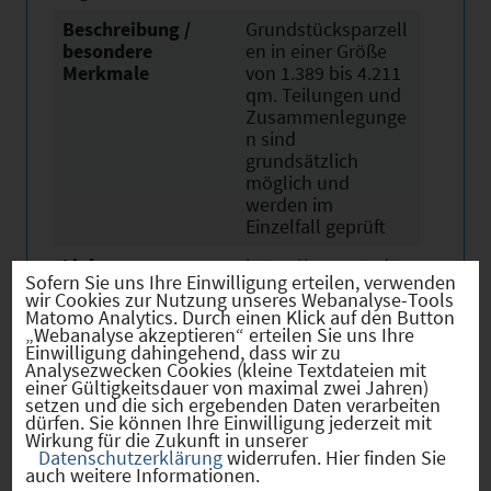
Beschreibung /
Grundstücksparzell
besondere
en in einer Größe
Merkmale
von 1.389 bis 4.211
qm. Teilungen und
Zusammenlegunge
n sind
grundsätzlich
möglich und
werden im
Einzelfall geprüft
Link
https://www.stadt-
Sofern Sie uns Ihre Einwilligung erteilen, verwenden
neutraubling.de/ge
wir Cookies zur Nutzung unseres Webanalyse-Tools
werbegebiet
Matomo Analytics. Durch einen Klick auf den Button
„Webanalyse akzeptieren“ erteilen Sie uns Ihre
Einwilligung dahingehend, dass wir zu
Analysezwecken Cookies (kleine Textdateien mit
einer Gültigkeitsdauer von maximal zwei Jahren)
setzen und die sich ergebenden Daten verarbeiten
dürfen. Sie können Ihre Einwilligung jederzeit mit
Verkehr
Wirkung für die Zukunft in unserer
Datenschutzerklärung
widerrufen. Hier finden Sie
auch weitere Informationen.