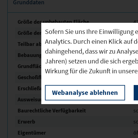
Grunddaten
Größe der unbebauten Fläche
4
Sofern Sie uns Ihre Einwilligun
Größe der Fläche mit Baurecht
3
Analytics. Durch einen Klick auf 
Teilbar ab
1
dahingehend, dass wir zu Analys
Bebauungsplan Status
re
Jahren) setzen und die sich erge
Grundflächen­zahl (GRZ)
0,
Wirkung für die Zukunft in unser
Geschoßflächen­zahl (GFZ)
2
Erschließung
v
Webanalyse ablehnen
Ausweisung Nach Bau NVO
G
Baurechtliche Verfügbarkeit
s
Erwerb
s
Eigentümer
öf