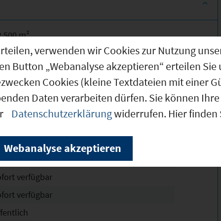
2.500 m²
g erteilen, verwenden wir Cookies zur Nutzung u
8.500 m²
den Button „Webanalyse akzeptieren“ erteilen Sie 
.000 m²
ezwecken Cookies (kleine Textdateien mit einer G
chtskräftig
benden Daten verarbeiten dürfen. Sie können Ihre 
8
er
Datenschutzerklärung
widerrufen. Hier finden
4
ollständig erschlossen
Webanalyse akzeptieren
ewerbegebiet (GE)
Erläuterungen
ofort verfügbar
ofort verfügbar
fentlich