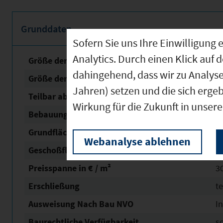
Grunddaten
Sofern Sie uns Ihre Einwilligun
Analytics. Durch einen Klick auf 
Größe der unbebauten Fläche
4
dahingehend, dass wir zu Analys
Größe der Fläche mit Baurecht
1
Jahren) setzen und die sich erge
Teilbar ab
1
Wirkung für die Zukunft in unser
Bebauungsplan Status
re
Grundflächen­zahl (GRZ)
0,
Webanalyse ablehnen
Geschoßflächen­zahl (GFZ)
1 
Preisspanne in € / m²
30
Erschließung
t
Ausweisung Nach Bau NVO
In
Baurechtliche Verfügbarkeit
s