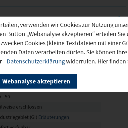
g erteilen, verwenden wir Cookies zur Nutzung u
den Button „Webanalyse akzeptieren“ erteilen Sie 
8.000 m²
ezwecken Cookies (kleine Textdateien mit einer G
1.000 m²
benden Daten verarbeiten dürfen. Sie können Ihre 
.000 m²
er
Datenschutzerklärung
widerrufen. Hier finden
chtskräftig
8
Webanalyse akzeptieren
- 1,6
 - 50
eilweise erschlossen
dustriegebiet (GI)
Erläuterungen
ofort verfügbar