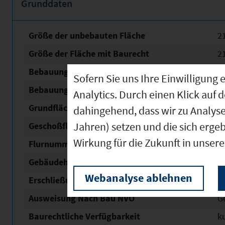
Grunddaten
Größe der unbebauten Fläche
2
Größe der Fläche mit Baurecht
2
Bebauungsplan Nr. / Name
GE 
Sofern Sie uns Ihre Einwilligun
Bebauungsplan Status
re
Analytics. Durch einen Klick auf 
Grundflächen­zahl (GRZ)
1,
dahingehend, dass wir zu Analys
Jahren) setzen und die sich erge
Geschoßflächen­zahl (GFZ)
0,
Wirkung für die Zukunft in unser
Flurnummern
2
Gebäudehöhe
1
Webanalyse ablehnen
Erschließung
t
Ausweisung Nach Bau NVO
G
Baurechtliche Verfügbarkeit
ku