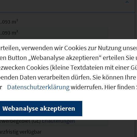
1.093 m²
1.093 m²
Pölzöd
g erteilen, verwenden wir Cookies zur Nutzung u
chtskräftig
den Button „Webanalyse akzeptieren“ erteilen Sie 
8
ezwecken Cookies (kleine Textdateien mit einer G
benden Daten verarbeiten dürfen. Sie können Ihre 
8
er
Datenschutzerklärung
widerrufen. Hier finden
449 und 2445/1
4 m
Webanalyse akzeptieren
eilweise erschlossen
ewerbegebiet (GE)
Erläuterungen
rzfristig verfügbar