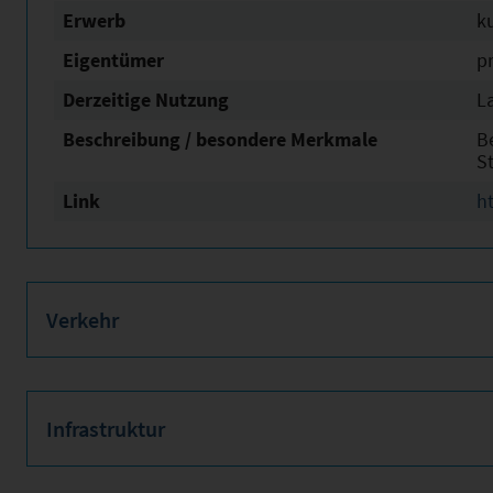
Erwerb
ku
Eigentümer
pr
Derzeitige Nutzung
L
Beschreibung / besondere Merkmale
B
S
Link
h
Verkehr
Infrastruktur