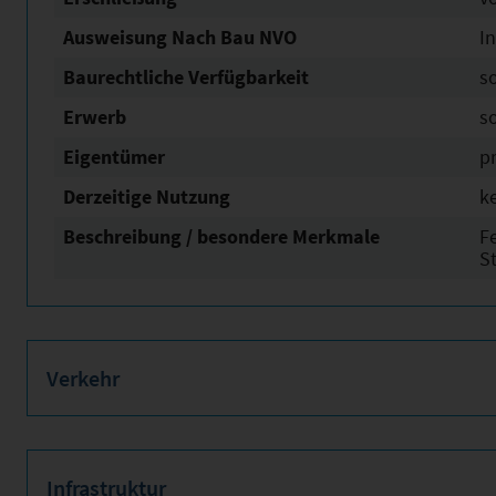
Ausweisung Nach Bau NVO
In
Baurechtliche Verfügbarkeit
s
Erwerb
s
Eigentümer
pr
Derzeitige Nutzung
k
Beschreibung / besondere Merkmale
F
S
Verkehr
Infrastruktur