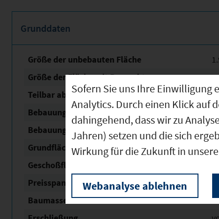
Grunddaten
Größe der unbebauten Fläche
1
Größe der Fläche mit Baurecht
1
Sofern Sie uns Ihre Einwilligun
Teilbar ab
1
Analytics. Durch einen Klick auf 
Bebauungsplan Nr. / Name
Indu
dahingehend, dass wir zu Analys
Bebauungsplan Status
re
Jahren) setzen und die sich erge
Grundflächen­zahl (GRZ)
1
Wirkung für die Zukunft in unser
Geschoßflächen­zahl (GFZ)
2
Preisspanne in € / m²
5
Webanalyse ablehnen
Baumassenzahl
1
Erschließung
v