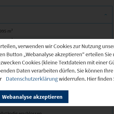
.995 m²
.995 m²
g erteilen, verwenden wir Cookies zur Nutzung u
.995 m²
den Button „Webanalyse akzeptieren“ erteilen Sie 
striegebiet II; Stadtteil Röllfeld
ezwecken Cookies (kleine Textdateien mit einer G
chtskräftig
benden Daten verarbeiten dürfen. Sie können Ihre 
er
Datenschutzerklärung
widerrufen. Hier finden
0
Webanalyse akzeptieren
0
ollständig erschlossen