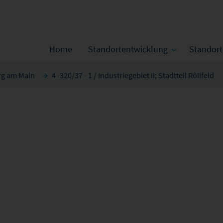
Home
Standortentwicklung
Standor
rg am Main
4 -320/37 - 1 / Industriegebiet II; Stadtteil Röllfeld