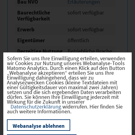
Bau NVO
Erläuterungen
Baurechtliche
sofort verfügbar
Verfügbarkeit
Erwerb
sofort verfügbar
Eigentümer
öffentlich
Derzeitige Nutzung
Betriebliche Brache
Sofern Sie uns Ihre Einwilligung erteilen, verwenden
wir Cookies zur Nutzung unseres Webanalyse-Tools
Matomo Analytics. Durch einen Klick auf den Button
„Webanalyse akzeptieren“ erteilen Sie uns Ihre
Einwilligung dahingehend, dass wir zu
Analysezwecken Cookies (kleine Textdateien mit
Verkehr
einer Gültigkeitsdauer von maximal zwei Jahren)
setzen und die sich ergebenden Daten verarbeiten
dürfen. Sie können Ihre Einwilligung jederzeit mit
Wirkung für die Zukunft in unserer
Datenschutzerklärung
widerrufen. Hier finden Sie
auch weitere Informationen.
Infrastruktur
Webanalyse ablehnen