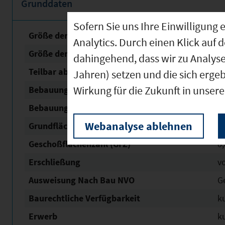
Grunddaten
Sofern Sie uns Ihre Einwilligun
Größe der unbebauten Fläche
5
Analytics. Durch einen Klick auf 
Größe der Fläche mit Baurecht
5
dahingehend, dass wir zu Analys
Teilbar ab
2
Jahren) setzen und die sich erge
Wirkung für die Zukunft in unser
Bebauungsplan Nr. / Name
14 /
Bebauungsplan Status
o
Webanalyse ablehnen
Grundflächen­zahl (GRZ)
0,
Geschoßflächen­zahl (GFZ)
0,
Erschließung
v
Ausweisung Nach Bau NVO
G
Baurechtliche Verfügbarkeit
ku
Erwerb
ku