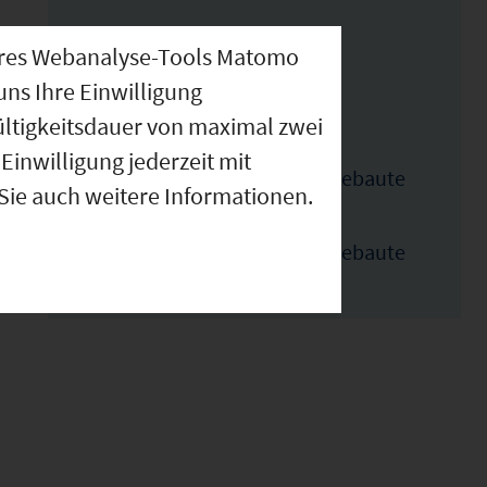
Weitere Flächen im
nseres Webanalyse-Tools Matomo
Gebiet
uns Ihre Einwilligung
ültigkeitsdauer von maximal zwei
Einwilligung jederzeit mit
Flächennnummer 1 : Unbebaute
 Sie auch weitere Informationen.
Fläche 5000.0 m²
Flächennnummer 2 : Unbebaute
Fläche 1300.0 m²