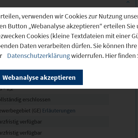
g erteilen, verwenden wir Cookies zur Nutzung u
.000 m²
den Button „Webanalyse akzeptieren“ erteilen Sie 
.000 m²
ezwecken Cookies (kleine Textdateien mit einer G
.500 m²
benden Daten verarbeiten dürfen. Sie können Ihre 
er
Datenschutzerklärung
widerrufen. Hier finden
 Kellerfeld
hne Angabe
Webanalyse akzeptieren
4 - 0,8
8 - 1,2
ollständig erschlossen
ewerbegebiet (GE)
Erläuterungen
rzfristig verfügbar
rzfristig verfügbar