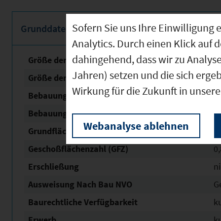
Sofern Sie uns Ihre Einwilligun
Grunddaten
Analytics. Durch einen Klick auf 
dahingehend, dass wir zu Analys
Größe der unbebauten Fläche
3
Jahren) setzen und die sich erge
Größe der Fläche mit Baurecht
2
Wirkung für die Zukunft in unser
Bebauungsplan Nr. / Name
Kap
Bebauungsplan Status
in
Webanalyse ablehnen
Grundflächen­zahl (GRZ)
0,
Geschoßflächen­zahl (GFZ)
0,
Erschließung
n
Ausweisung Nach Bau NVO
G
Baurechtliche Verfügbarkeit
ku
Erwerb
ku