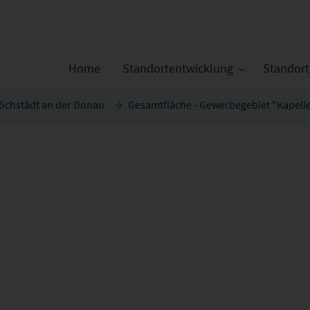
Home
Standortentwicklung
Standor
öchstädt an der Donau
Gesamtfläche - Gewerbegebiet "Kapell