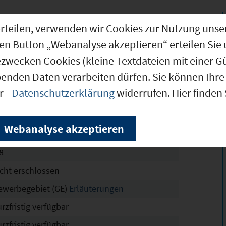
g erteilen, verwenden wir Cookies zur Nutzung u
den Button „Webanalyse akzeptieren“ erteilen Sie 
ezwecken Cookies (kleine Textdateien mit einer G
5.000 m²
benden Daten verarbeiten dürfen. Sie können Ihre 
8.000 m²
er
Datenschutzerklärung
widerrufen. Hier finden
ellenäcker, Deisenhofen
 Aufstellung
Webanalyse akzeptieren
8
8
icht erschlossen
ewerbegebiet (GE)
Erläuterungen
rzfristig verfügbar
rzfristig verfügbar