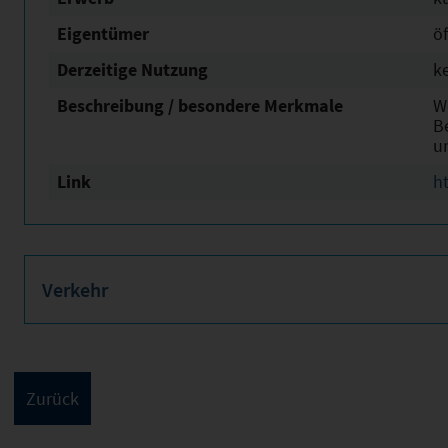
Eigentümer
öf
Derzeitige Nutzung
k
Beschreibung / besondere Merkmale
W
B
u
Link
h
Verkehr