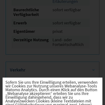
Erläuterungen
Baurechtliche
sofort verfügbar
Verfügbarkeit
Erwerb
sofort verfügbar
Eigentümer
privat
Derzeitige Nutzung
Land- oder
Fortwirtschaftlich
Verkehr
Sofern Sie uns Ihre Einwilligung erteilen, verwenden
wir Cookies zur Nutzung unseres Webanalyse-Tools
Matomo Analytics. Durch einen Klick auf den Button
Infrastruktur
„Webanalyse akzeptieren“ erteilen Sie uns Ihre
Einwilligung dahingehend, dass wir zu
Analysezwecken Cookies (kleine Textdateien mit
einer Gültigkeitsdauer von maximal zwei Jahren)