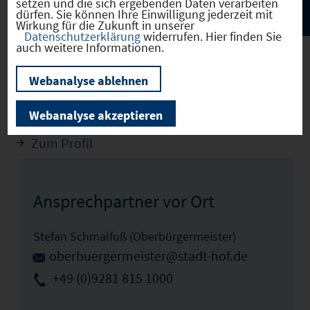
setzen und die sich ergebenden Daten verarbeiten
dürfen. Sie können Ihre Einwilligung jederzeit mit
Wirkung für die Zukunft in unserer
Datenschutzerklärung
widerrufen. Hier finden Sie
auch weitere Informationen.
Webanalyse ablehnen
Hof
(09464000)
Webanalyse akzeptieren
Zum Profil
Ansprechpartner vor Ort
Stefan Schmalfuß (Oberbürgermeister)
oberbuergermeister@stadt-hof.de
+49 (0)9281 815 1000