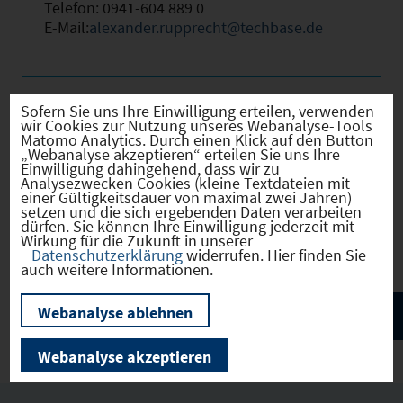
Telefon: 0941-604 889 0
E-Mail:
alexander.rupprecht@techbase.de
Beschreibung
Sofern Sie uns Ihre Einwilligung erteilen, verwenden
wir Cookies zur Nutzung unseres Webanalyse-Tools
Matomo Analytics. Durch einen Klick auf den Button
„Webanalyse akzeptieren“ erteilen Sie uns Ihre
Einwilligung dahingehend, dass wir zu
Die R-Tech GmbH ist ein Unternehmen der
Analysezwecken Cookies (kleine Textdateien mit
einer Gültigkeitsdauer von maximal zwei Jahren)
Stadt Regensburg, mit der Aufgabe, die IT-
setzen und die sich ergebenden Daten verarbeiten
Wirtschaft in Regensburg und der Oberpfalz
dürfen. Sie können Ihre Einwilligung jederzeit mit
zu fördern.
Wirkung für die Zukunft in unserer
Datenschutzerklärung
widerrufen. Hier finden Sie
auch weitere Informationen.
Webanalyse ablehnen
Webanalyse akzeptieren