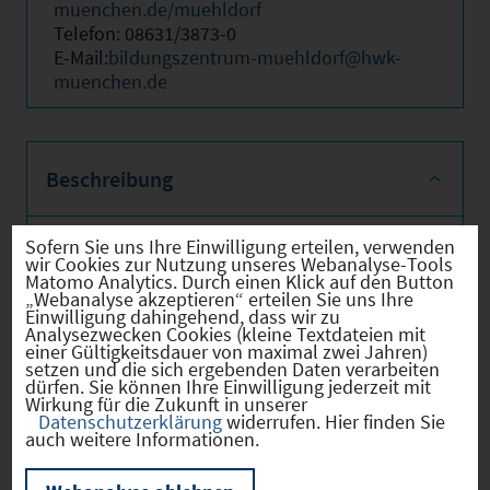
muenchen.de/muehldorf
Telefon: 08631/3873-0
E-Mail:
bildungszentrum-muehldorf@hwk-
muenchen.de
Beschreibung
Sofern Sie uns Ihre Einwilligung erteilen, verwenden
wir Cookies zur Nutzung unseres Webanalyse-Tools
Das Bildungszentrum Mühldorf-Altötting
Matomo Analytics. Durch einen Klick auf den Button
der Handwerkskammer für München und
„Webanalyse akzeptieren“ erteilen Sie uns Ihre
Oberbayern ist seit 1981 Partner für Aus-
Einwilligung dahingehend, dass wir zu
Analysezwecken Cookies (kleine Textdateien mit
und Fortbildung in der Region.‎
einer Gültigkeitsdauer von maximal zwei Jahren)
setzen und die sich ergebenden Daten verarbeiten
‎Wir beschäftigen 19 Mitarbeiter und über
dürfen. Sie können Ihre Einwilligung jederzeit mit
Wirkung für die Zukunft in unserer
150 freiberufliche Dozenten aus der
Datenschutzerklärung
widerrufen. Hier finden Sie
Wirtschaft für die einzelnen Fachgebiete. In
auch weitere Informationen.
unserer schnelllebigen Zeit ist neben der
Ausbildung auch die ständige Weiterbildung