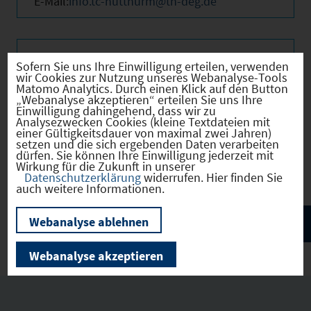
E-Mail:
info.tc-hutthurm@th-deg.de
Beschreibung
Sofern Sie uns Ihre Einwilligung erteilen, verwenden
wir Cookies zur Nutzung unseres Webanalyse-Tools
Matomo Analytics. Durch einen Klick auf den Button
„Webanalyse akzeptieren“ erteilen Sie uns Ihre
Einwilligung dahingehend, dass wir zu
Robuster, effizienter und nachhaltiger – das
Analysezwecken Cookies (kleine Textdateien mit
einer Gültigkeitsdauer von maximal zwei Jahren)
ist unsere Mission rund um die Entwicklung,
setzen und die sich ergebenden Daten verarbeiten
Fertigung und Einsatz von Bauteilen in
dürfen. Sie können Ihre Einwilligung jederzeit mit
Kunststoff- und Faserverbundtechnologie.
Wirkung für die Zukunft in unserer
Datenschutzerklärung
widerrufen. Hier finden Sie
auch weitere Informationen.
Webanalyse ablehnen
Webanalyse akzeptieren