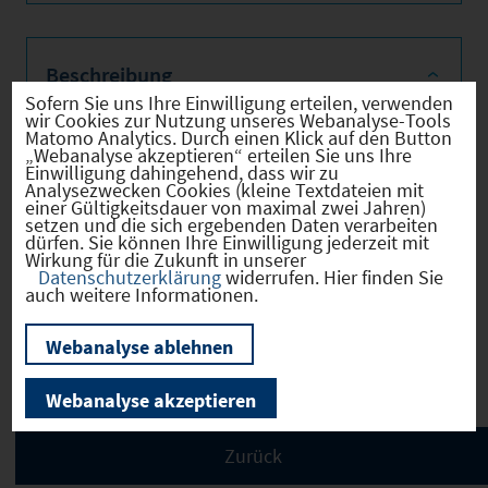
Beschreibung
Sofern Sie uns Ihre Einwilligung erteilen, verwenden
wir Cookies zur Nutzung unseres Webanalyse-Tools
Matomo Analytics. Durch einen Klick auf den Button
„Webanalyse akzeptieren“ erteilen Sie uns Ihre
Das Gründerzentrum Landshut ist DIE
Einwilligung dahingehend, dass wir zu
Analysezwecken Cookies (kleine Textdateien mit
Anlaufstelle für Startups, Gründer und
einer Gültigkeitsdauer von maximal zwei Jahren)
Kreative aus der Region. Wir bieten
setzen und die sich ergebenden Daten verarbeiten
dürfen. Sie können Ihre Einwilligung jederzeit mit
Coachings, Beratung, Matching-
Wirkung für die Zukunft in unserer
Datenschutzerklärung
widerrufen. Hier finden Sie
Möglichkeiten und Netzwerken und helfen
auch weitere Informationen.
bei allen Fragen rund ums Thema Gründen.
Webanalyse ablehnen
Webanalyse akzeptieren