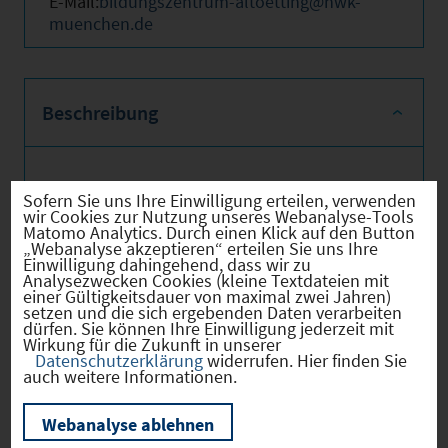
E-Mail:
bildungszentrum-altoetting@hwk-
muenchen.de
Beschreibung
Das Bildungszentrum Mühldorf-Altötting
Sofern Sie uns Ihre Einwilligung erteilen, verwenden
der Handwerkskammer für München und
wir Cookies zur Nutzung unseres Webanalyse-Tools
Matomo Analytics. Durch einen Klick auf den Button
Oberbayern ist seit 1981 Partner für Aus-
„Webanalyse akzeptieren“ erteilen Sie uns Ihre
und Fortbildung in der Region.‎
Einwilligung dahingehend, dass wir zu
Analysezwecken Cookies (kleine Textdateien mit
einer Gültigkeitsdauer von maximal zwei Jahren)
‎Wir beschäftigen 19 Mitarbeiter und über
setzen und die sich ergebenden Daten verarbeiten
150 freiberufliche Dozenten aus der
dürfen. Sie können Ihre Einwilligung jederzeit mit
Wirkung für die Zukunft in unserer
Wirtschaft für die einzelnen Fachgebiete. In
Datenschutzerklärung
widerrufen. Hier finden Sie
unserer schnelllebigen Zeit ist neben der
auch weitere Informationen.
Ausbildung auch die ständige Weiterbildung
der Schlüssel für den Erfolg. Unsere
Webanalyse ablehnen
Weiterbildungsmaßnahmen mit staatlich