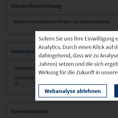
Standortbeschreibung
Weitere Informationen finden Sie nebenstehend!
Sofern Sie uns Ihre Einwilligun
Analytics. Durch einen Klick auf 
Hebesätze
dahingehend, dass wir zu Analys
Jahren) setzen und die sich erge
Gewerbesteuerhebesatz
2026
Wirkung für die Zukunft in unser
Hebesatz der Grundsteuer
360
B
Webanalyse ablehnen
Firmenstandorte