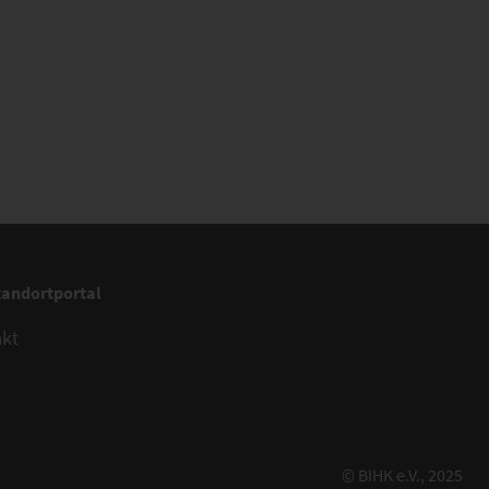
tandortportal
akt
© BIHK e.V., 2025