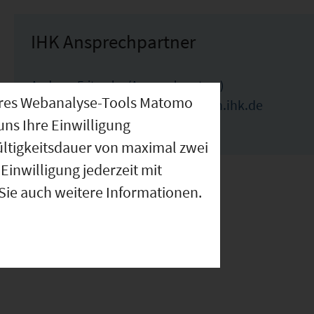
IHK Ansprechpartner
Andreas Fritzsche (Ansprechpartner)
nseres Webanalyse-Tools Matomo
andreas.fritzsche@muenchen.ihk.de
uns Ihre Einwilligung
089-5116-1785
ültigkeitsdauer von maximal zwei
Einwilligung jederzeit mit
 Sie auch weitere Informationen.