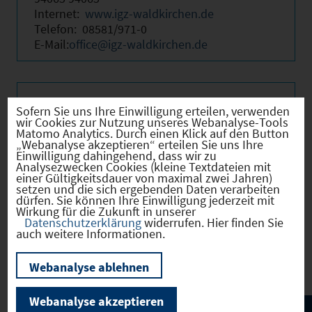
Internet:
www.igz-waldkirchen.de
Telefon: 08581/971-0
E-Mail:
office@igz-waldkirchen.de
Beschreibung
Sofern Sie uns Ihre Einwilligung erteilen, verwenden
wir Cookies zur Nutzung unseres Webanalyse-Tools
Matomo Analytics. Durch einen Klick auf den Button
„Webanalyse akzeptieren“ erteilen Sie uns Ihre
Einwilligung dahingehend, dass wir zu
Existenzgründern unter die Arme greifen
Analysezwecken Cookies (kleine Textdateien mit
und die schwierige Startphase überbrücken
einer Gültigkeitsdauer von maximal zwei Jahren)
setzen und die sich ergebenden Daten verarbeiten
helfen ist das Hauptziel des „IGZ
dürfen. Sie können Ihre Einwilligung jederzeit mit
Waldkirchen“. Dies geschieht nicht nur
Wirkung für die Zukunft in unserer
Datenschutzerklärung
widerrufen. Hier finden Sie
durch das Überlassen von günstigen
auch weitere Informationen.
Mietflächen, sondern insbesondere durch
eine fundierte Beratung und Betreuung.
Webanalyse ablehnen
Webanalyse akzeptieren