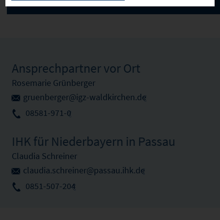
Ansprechpartner vor Ort
Rosemarie Grünberger
gruenberger@igz-waldkirchen.de
08581-971-0
IHK für Niederbayern in Passau
Claudia Schreiner
claudia.schreiner@passau.ihk.de
0851-507-204