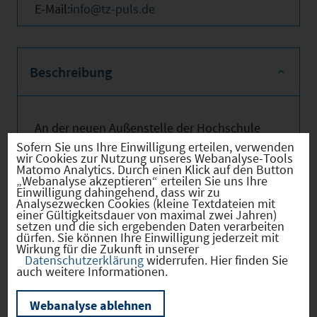
E-Mail:
info@tz-puls.de
Beschreibung
An der neuen Außenstelle der Hochschule
Landshut arbeiten, lehren und forschen vier
Sofern Sie uns Ihre Einwilligung erteilen, verwenden
wir Cookies zur Nutzung unseres Webanalyse-Tools
Professoren gemeinsam mit ihren
Matomo Analytics. Durch einen Klick auf den Button
Mitarbeitern. Herzstück des TZ PULS ist eine
„Webanalyse akzeptieren“ erteilen Sie uns Ihre
900 m² große Lern- und Musterfabrik. In
Einwilligung dahingehend, dass wir zu
Analysezwecken Cookies (kleine Textdateien mit
begleiteten Führungen können innovative
einer Gültigkeitsdauer von maximal zwei Jahren)
Technologien (Industrie 4.0) und
setzen und die sich ergebenden Daten verarbeiten
intelligente Produktions- und
dürfen. Sie können Ihre Einwilligung jederzeit mit
Wirkung für die Zukunft in unserer
Logistiksysteme in einer vollständig
Datenschutzerklärung
widerrufen. Hier finden Sie
integrierten Fabrik im Einsatz von
auch weitere Informationen.
Unternehmen gesehen werden. Weiterhin
wird ein Einblick in das Thema Lean
Webanalyse ablehnen
Production / Lean Logistics gegeben und