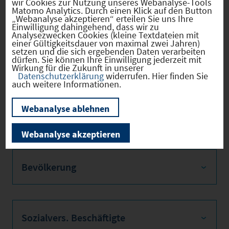
wir Cookies zur Nutzung unseres Webanalyse-Tools
Weiterführender Link mit kurzem Film zur
Matomo Analytics. Durch einen Klick auf den Button
„Webanalyse akzeptieren“ erteilen Sie uns Ihre
Wirtschaftsregion Dingolfing-Landau
Einwilligung dahingehend, dass wir zu
Analysezwecken Cookies (kleine Textdateien mit
einer Gültigkeitsdauer von maximal zwei Jahren)
Nutzen Sie auch die Links auf der rechten
setzen und die sich ergebenden Daten verarbeiten
Seite für weitere Informationen!
dürfen. Sie können Ihre Einwilligung jederzeit mit
Wirkung für die Zukunft in unserer
Datenschutzerklärung
widerrufen. Hier finden Sie
auch weitere Informationen.
Webanalyse ablehnen
Firmenstandorte
Webanalyse akzeptieren
Bevölkerung
Sozialvers. Beschäftigte