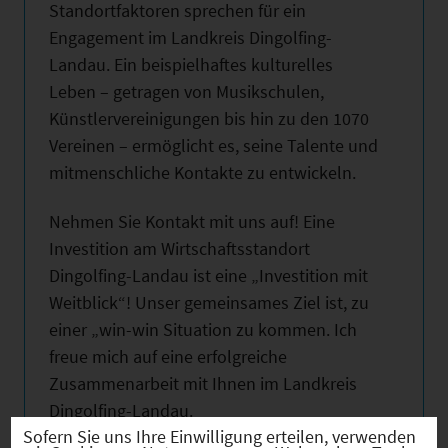
Standortfaktoren sprechen für ein
Engagement im Landkreis Dingolfing-
Landau. Ein beispielhaftes kulturelles
Leben – getragen von Musikschulen,
Künstlervereinigungen bis hin zu den 1070
Vereinen – ermöglicht es, seine Talente und
mitmenschliche Kontakte zu entwickeln.
Nehmen Sie Kontakt mit uns auf! Eine
Investition am Wirtschaftsstandort
Dingolfing-Landau ist eine „Investition mit
Weitblick“! Unser gemeinsames Ziel ist, zu
einer „win-win Situation zu kommen. Ich
freue mich auf eine erfolgreiche
Zusammenarbeit mit Ihnen im Landkreis
Dingolfing-Landau.
Sofern Sie uns Ihre Einwilligung erteilen, verwenden