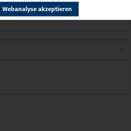
einrichtungen/institute/in-institute/institut-
Webanalyse akzeptieren