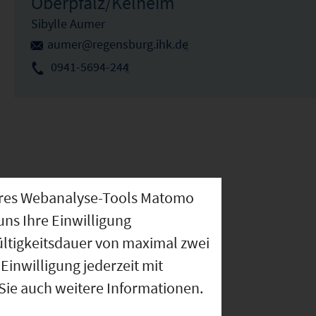
Oberpfalz/Kelheim
Sibylle Aumer
aumer@regensburg.ihk.de
0941-5694-244
nseres Webanalyse-Tools Matomo
uns Ihre Einwilligung
ültigkeitsdauer von maximal zwei
Einwilligung jederzeit mit
 Sie auch weitere Informationen.