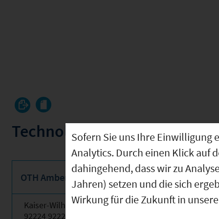
Technologie und Gründerze
Sofern Sie uns Ihre Einwilligun
Analytics. Durch einen Klick auf 
dahingehend, dass wir zu Analys
OTH Amberg-Weiden- Standort Amberg (093610
Jahren) setzen und die sich erge
Wirkung für die Zukunft in unser
Kaiser-Wilhelm-Ring 23
92224 92224