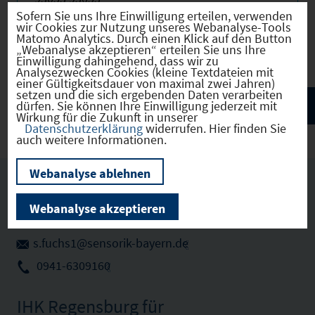
Internet:
https://www.sensorik-bayern.de/
Sofern Sie uns Ihre Einwilligung erteilen, verwenden
wir Cookies zur Nutzung unseres Webanalyse-Tools
Telefon: 0941-6309160
Matomo Analytics. Durch einen Klick auf den Button
E-Mail:
s.fuchs1@sensorik-bayern.de
„Webanalyse akzeptieren“ erteilen Sie uns Ihre
Einwilligung dahingehend, dass wir zu
Analysezwecken Cookies (kleine Textdateien mit
einer Gültigkeitsdauer von maximal zwei Jahren)
setzen und die sich ergebenden Daten verarbeiten
dürfen. Sie können Ihre Einwilligung jederzeit mit
Wirkung für die Zukunft in unserer
Datenschutzerklärung
widerrufen. Hier finden Sie
auch weitere Informationen.
Webanalyse ablehnen
Ansprechpartner vor Ort
Webanalyse akzeptieren
Stefanie Fuchs
s.fuchs1@sensorik-bayern.de
0941-6309160
IHK Regensburg für