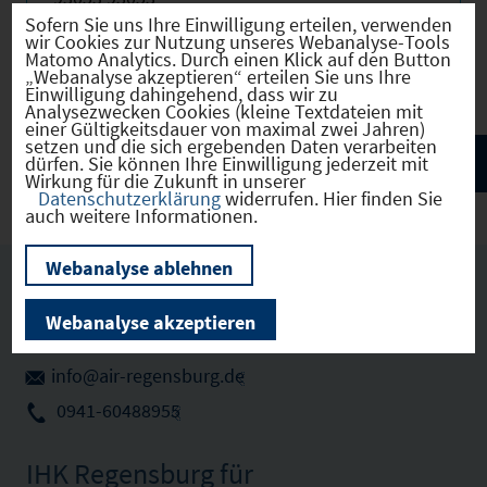
Internet:
https://www.air-regensburg.de/
Sofern Sie uns Ihre Einwilligung erteilen, verwenden
wir Cookies zur Nutzung unseres Webanalyse-Tools
Telefon: 0941-60488955
Matomo Analytics. Durch einen Klick auf den Button
E-Mail:
info@air-regensburg.de
„Webanalyse akzeptieren“ erteilen Sie uns Ihre
Einwilligung dahingehend, dass wir zu
Analysezwecken Cookies (kleine Textdateien mit
einer Gültigkeitsdauer von maximal zwei Jahren)
setzen und die sich ergebenden Daten verarbeiten
dürfen. Sie können Ihre Einwilligung jederzeit mit
Wirkung für die Zukunft in unserer
Datenschutzerklärung
widerrufen. Hier finden Sie
auch weitere Informationen.
Webanalyse ablehnen
Ansprechpartner vor Ort
Webanalyse akzeptieren
Uwe Pfeil
info@air-regensburg.de
0941-60488955
IHK Regensburg für