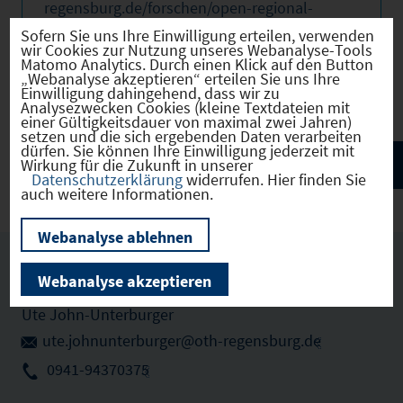
regensburg.de/forschen/open-regional-
campus
Sofern Sie uns Ihre Einwilligung erteilen, verwenden
Telefon: 0941-943-70375
wir Cookies zur Nutzung unseres Webanalyse-Tools
Matomo Analytics. Durch einen Klick auf den Button
E-Mail:
ute.johnunterburger@oth-
„Webanalyse akzeptieren“ erteilen Sie uns Ihre
regensburg.de
Einwilligung dahingehend, dass wir zu
Analysezwecken Cookies (kleine Textdateien mit
einer Gültigkeitsdauer von maximal zwei Jahren)
setzen und die sich ergebenden Daten verarbeiten
dürfen. Sie können Ihre Einwilligung jederzeit mit
Wirkung für die Zukunft in unserer
Datenschutzerklärung
widerrufen. Hier finden Sie
auch weitere Informationen.
Webanalyse ablehnen
Webanalyse akzeptieren
Ansprechpartner vor Ort
Ute John-Unterburger
ute.johnunterburger@oth-regensburg.de
0941-94370375