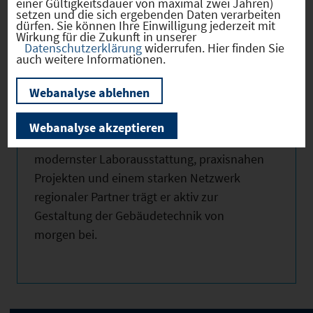
einer Gültigkeitsdauer von maximal zwei Jahren)
Energieeffizienz vereint der Campus
setzen und die sich ergebenden Daten verarbeiten
dürfen. Sie können Ihre Einwilligung jederzeit mit
interdisziplinäre Expertise aus Wissenschaft
Wirkung für die Zukunft in unserer
Datenschutzerklärung
widerrufen. Hier finden Sie
und Industrie.
auch weitere Informationen.
Der Campus Mainburg der Technischen
Webanalyse ablehnen
Hochschule Deggendorf versteht sich als
Brücke zwischen akademischer Forschung
Webanalyse akzeptieren
und industrieller Anwendung. Mit
modernster Laborausstattung, praxisnahen
Projekten und einem starken Netzwerk
regionaler Partner trägt er aktiv zur
Gestaltung der Gebäudetechnik von
morgen bei.