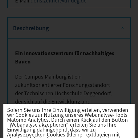
E-Mail:
doris.zellner@th-deg.de
Beschreibung
Ein Innovationszentrum für nachhaltiges
Bauen
Der Campus Mainburg ist ein
zukunftsorientierter Forschungsstandort
der Technischen Hochschule Deggendorf,
der sich auf die Entwicklung und
Umsetzung intelligenter Lösungen im
Sofern Sie uns Ihre Einwilligung erteilen, verwenden
wir Cookies zur Nutzung unseres Webanalyse-Tools
Bereich des nachhaltigen Bauens
Matomo Analytics. Durch einen Klick auf den Button
„Webanalyse akzeptieren“ erteilen Sie uns Ihre
spezialisiert hat. Mit einem klaren Fokus auf
Einwilligung dahingehend, dass wir zu
Analysezwecken Cookies (kleine Textdateien mit
Nachhaltigkeit, Digitalisierung und