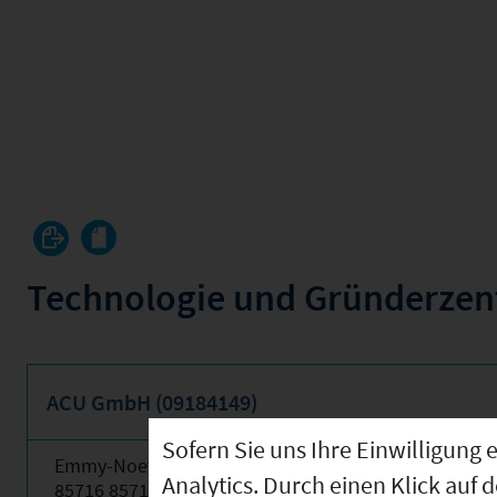
Technologie und Gründerze
ACU GmbH (09184149)
Sofern Sie uns Ihre Einwilligun
Emmy-Noether-Ring 18
Analytics. Durch einen Klick auf 
85716 85716