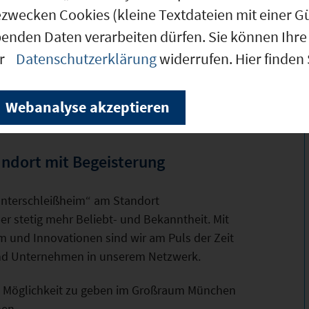
ezwecken Cookies (kleine Textdateien mit einer G
benden Daten verarbeiten dürfen. Sie können Ihre 
er
Datenschutzerklärung
widerrufen. Hier finden
Webanalyse akzeptieren
andort mit Begeisterung
nterschleißheim“ am Standort
er stetig mehr Beliebt- und Bekanntheit. Mit
 und Innovationen sind wir am Puls der Zeit
und Unternehmen in unserem Netzwerk.
ie Möglichkeit zu geben im Großraum München
nen.