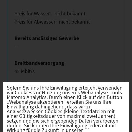
Preis für Wasser: nicht bekannt
Preis für Abwasser: nicht bekannt
Bereits ansässiges Gewerbe
--
Breitbandversorgung
42 Mbit/s
Sofern Sie uns Ihre Einwilligung erteilen, verwenden
wir Cookies zur Nutzung unseres Webanalyse-Tools
Matomo Analytics. Durch einen Klick auf den Button
„Webanalyse akzeptieren“ erteilen Sie uns Ihre
Einwilligung dahingehend, dass wir zu
Hebesätze
Analysezwecken Cookies (kleine Textdateien mit
einer Gültigkeitsdauer von maximal zwei Jahren)
setzen und die sich ergebenden Daten verarbeiten
dürfen. Sie können Ihre Einwilligung jederzeit mit
Gewerbest
2024
420
Wirkung für die Zukunft in unserer