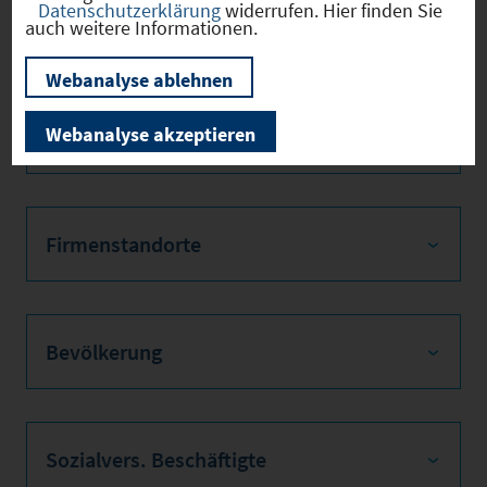
euerhebes
Datenschutzerklärung
widerrufen. Hier finden Sie
atz
auch weitere Informationen.
Hebesatz
2024
400
Webanalyse ablehnen
der
Grundsteu
er B
Webanalyse akzeptieren
Firmenstandorte
Bevölkerung
Sozialvers. Beschäftigte