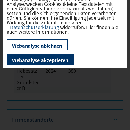
Analysezwecken Cookies (kleine Textdateien mit
einer Gültigkeitsdauer von maximal zwei Jahren)
setzen und die sich ergebenden Daten verarbeiten
dürfen. Sie können Ihre Einwilligung jederzeit mit
Wirkung für die Zukunft in unserer
Datenschutzerklärung
widerrufen. Hier finden Sie
Hebesätze
auch weitere Informationen.
Webanalyse ablehnen
Gewerbest
2024
340
euerhebes
Webanalyse akzeptieren
atz
Hebesatz
2024
380
der
Grundsteu
er B
Firmenstandorte