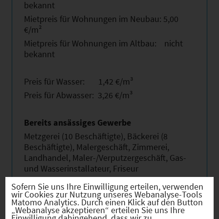
bekannt
Mietpreis für Wohnungen im Neubau: 5,00
€/m²
Mietpreis für Wohnungen im Altbau: nicht
bekannt
Preis für Wasser: 1,42 €/m³
Preis für Abwasser: 3,26 €/m³
Bereits ansässiges Gewerbe
Metzgerei (10 Beschäftigte), Bäckerei (8
Beschäftigte), Malergeschäft, Zimmerei,
Landhandel, Maler-/Verputzergeschäft, Gas-
und Wasserinstallateur, Friseur
Sofern Sie uns Ihre Einwilligung erteilen, verwenden
wir Cookies zur Nutzung unseres Webanalyse-Tools
Breitbandversorgung
Matomo Analytics. Durch einen Klick auf den Button
bis 50 Mbit/s
„Webanalyse akzeptieren“ erteilen Sie uns Ihre
Einwilligung dahingehend, dass wir zu