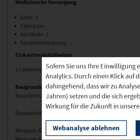
Medizinische Versorgung
Ärzte: 2
Zahnärzte: --
Apotheke: 1
Seniorenbetreuung: --
Einkaufsmöglichkeiten
Sofern Sie uns Ihre Einwilligun
2 Lebensmittelläden, 2 Bäcker, 2 Metzger, Getränkem
Analytics. Durch einen Klick auf 
dahingehend, dass wir zu Analys
Baugrundstücke/Wohnungsmarkt (Planungsstand, 
Jahren) setzen und die sich erge
Bauplätze im Privatbesitz, 75,00 € bis 100,00 € ersch
Wirkung für die Zukunft in unser
Bodenrichtwerte:
www.vboris.bayern.de
Webanalyse ablehnen
Mietpreis für gewerbliche Immobilien: 3,00 bis 5,00 
Mietpreis für Wohnungen im Neubau: nicht bekannt