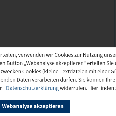
g erteilen, verwenden wir Cookies zur Nutzung u
arkt, Geflügelfarm
den Button „Webanalyse akzeptieren“ erteilen Sie 
ezwecken Cookies (kleine Textdateien mit einer G
Angebot, m²-Preis)
benden Daten verarbeiten dürfen. Sie können Ihre 
lossen
er
Datenschutzerklärung
widerrufen. Hier finden
Webanalyse akzeptieren
€/m²