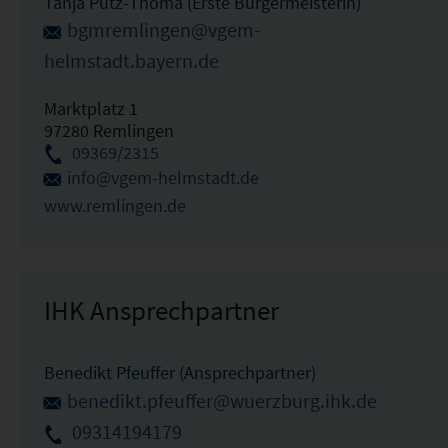
Tanja Putz-Thoma (Erste Bürgermeisterin)
bgmremlingen@vgem-
helmstadt.bayern.de
Marktplatz 1
97280 Remlingen
09369/2315
info@vgem-helmstadt.de
www.remlingen.de
IHK Ansprechpartner
Benedikt Pfeuffer (Ansprechpartner)
benedikt.pfeuffer@wuerzburg.ihk.de
09314194179