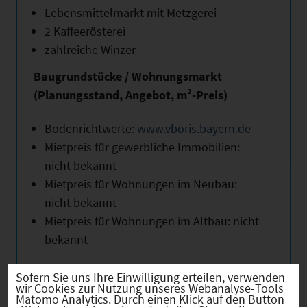
Lebensmittelmarkt mit Metzgerei
2 Kaffeerösterei
zahlreiche Winzer
Baugrundstücke / Wohnungsmarkt
(Planungsstand, Angebot, m²-Preis)
Bodenrichtwerte:
www.vboris.bayern.de
Mietpreis für gewerbliche Immobilien:
nicht bekannt
Mietpreis für Wohnungen im Neubau:
nicht bekannt
Mietpreis für Wohnungen im Altbau: nicht
bekannt
Sofern Sie uns Ihre Einwilligung erteilen, verwenden
wir Cookies zur Nutzung unseres Webanalyse-Tools
Matomo Analytics. Durch einen Klick auf den Button