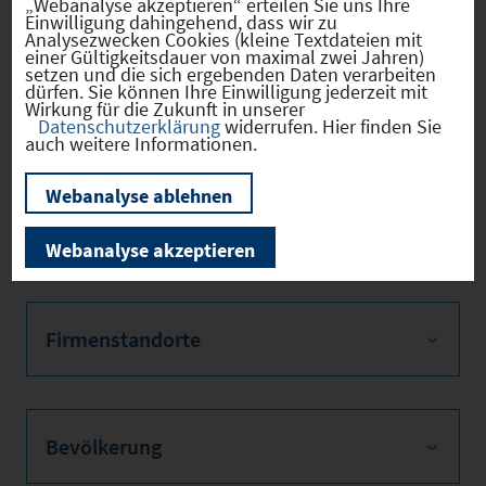
Hebesätze
„Webanalyse akzeptieren“ erteilen Sie uns Ihre
Einwilligung dahingehend, dass wir zu
Analysezwecken Cookies (kleine Textdateien mit
einer Gültigkeitsdauer von maximal zwei Jahren)
Gewerbest
2024
330
setzen und die sich ergebenden Daten verarbeiten
dürfen. Sie können Ihre Einwilligung jederzeit mit
euerhebes
Wirkung für die Zukunft in unserer
atz
Datenschutzerklärung
widerrufen. Hier finden Sie
auch weitere Informationen.
Hebesatz
2024
360
der
Webanalyse ablehnen
Grundsteu
er B
Webanalyse akzeptieren
Firmenstandorte
Bevölkerung